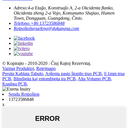
Adreso:
4-a Etaĝo, Konstruaĵo A, 2-a Okcidenta flanko,
Okcidenta zheng 2-a Vojo, Komunumo Shajiao, Humen
Town, Dongguan, Guangdong, Ĉinio.
Telefono:
+86 13723586848
Retpoŝto
liuyuefeng@dgkangna.com
© Kopirajto - 2010-2020 : Ĉiuj Rajtoj Rezervitaj.
Varmaj Produktoj
,
Retejmapo
Presita Kablata Tabulo
,
Arĝenta pasto ŝtopilo truo PCB
,
0.1mm trua
PCB
,
Blindigita kaj entombigita tra PCB
,
Alta Volumo PCB
,
Kunliga PCB
,
Sendu Retpoŝton
13723586848
x