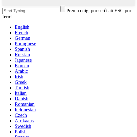
Premu enigi por serĉi aŭ ESC por
fermi
English
French
German
Portuguese
Spanish
Russian
Japanese
Korean
Arabic
Irish
Greek
Turkish
Italian
Danish
Romanian
Indonesian
Czech
Afrikaans
Swedish
Polish