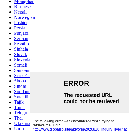
Mongolian
Burmese
Nepali
Norwegian
Pashto
Persian
Punjabi
Serbian
Sesotho
Sinhala
Slovak
Slovenian
Somali
Samoan
Scots Gaelic
Shona
Sindhi
Sundanese
Swahili
Tajik
Tamil
Telugu
Thai
Ukrainian
Urdu