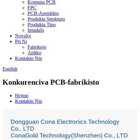
Komuna PCB
FPC
PCB-Asembleo
Produkta Strukturo
Produkta Tipo
Instalaĵo
Novaĵoj
Pri Ni
Fabrikejo
Apliko
Kontaktu Nin
English
Konkurenciva PCB-fabrikisto
Hejmo
Kontaktu Nin
Dongguan Cona Electronics Technology
Co., LTD
ConaGold Technology(Shenzhen) Co., LTD