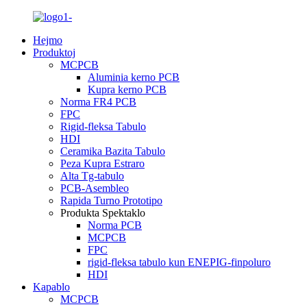
Hejmo
Produktoj
MCPCB
Aluminia kerno PCB
Kupra kerno PCB
Norma FR4 PCB
FPC
Rigid-fleksa Tabulo
HDI
Ceramika Bazita Tabulo
Peza Kupra Estraro
Alta Tg-tabulo
PCB-Asembleo
Rapida Turno Prototipo
Produkta Spektaklo
Norma PCB
MCPCB
FPC
rigid-fleksa tabulo kun ENEPIG-finpoluro
HDI
Kapablo
MCPCB