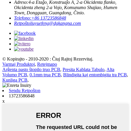
Adreso:
4-a Etaĝo, Konstruaĵo A, 2-a Okcidenta flanko,
Okcidenta zheng 2-a Vojo, Komunumo Shajiao, Humen
Town, Dongguan, Guangdong, Ĉinio.
Telefono:
+86 13723586848
Retpoŝto
liuyuefeng@dgkangna.com
© Kopirajto - 2010-2020 : Ĉiuj Rajtoj Rezervitaj.
Varmaj Produktoj
,
Retejmapo
Arĝenta pasto ŝtopilo truo PCB
,
Presita Kablata Tabulo
,
Alta
Volumo PCB
,
0.1mm trua PCB
,
Blindigita kaj entombigita tra PCB
,
Kunliga PCB
,
Sendu Retpoŝton
13723586848
x