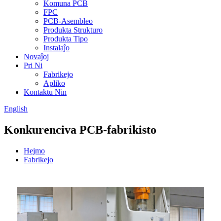
Komuna PCB
FPC
PCB-Asembleo
Produkta Strukturo
Produkta Tipo
Instalaĵo
Novaĵoj
Pri Ni
Fabrikejo
Apliko
Kontaktu Nin
English
Konkurenciva PCB-fabrikisto
Hejmo
Fabrikejo