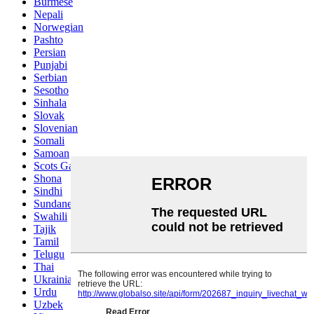
Burmese
Nepali
Norwegian
Pashto
Persian
Punjabi
Serbian
Sesotho
Sinhala
Slovak
Slovenian
Somali
Samoan
Scots Gaelic
Shona
Sindhi
Sundanese
Swahili
Tajik
Tamil
Telugu
Thai
Ukrainian
Urdu
Uzbek