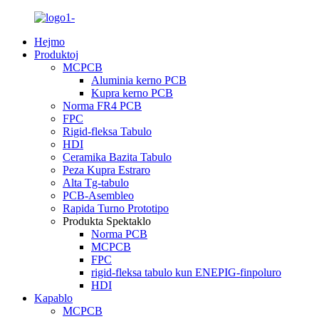
Hejmo
Produktoj
MCPCB
Aluminia kerno PCB
Kupra kerno PCB
Norma FR4 PCB
FPC
Rigid-fleksa Tabulo
HDI
Ceramika Bazita Tabulo
Peza Kupra Estraro
Alta Tg-tabulo
PCB-Asembleo
Rapida Turno Prototipo
Produkta Spektaklo
Norma PCB
MCPCB
FPC
rigid-fleksa tabulo kun ENEPIG-finpoluro
HDI
Kapablo
MCPCB