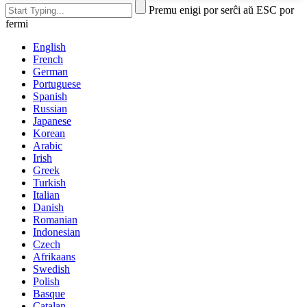
Premu enigi por serĉi aŭ ESC por
fermi
English
French
German
Portuguese
Spanish
Russian
Japanese
Korean
Arabic
Irish
Greek
Turkish
Italian
Danish
Romanian
Indonesian
Czech
Afrikaans
Swedish
Polish
Basque
Catalan