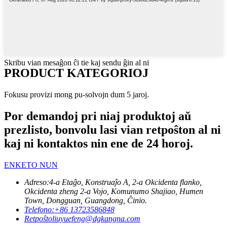
Skribu vian mesaĝon ĉi tie kaj sendu ĝin al ni
PRODUCT KATEGORIOJ
Fokusu provizi mong pu-solvojn dum 5 jaroj.
Por demandoj pri niaj produktoj aŭ
prezlisto, bonvolu lasi vian retpoŝton al ni
kaj ni kontaktos nin ene de 24 horoj.
ENKETO NUN
Adreso:
4-a Etaĝo, Konstruaĵo A, 2-a Okcidenta flanko,
Okcidenta zheng 2-a Vojo, Komunumo Shajiao, Humen
Town, Dongguan, Guangdong, Ĉinio.
Telefono:
+86 13723586848
Retpoŝto
liuyuefeng@dgkangna.com