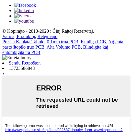
© Kopirajto - 2010-2020 : Ĉiuj Rajtoj Rezervitaj.
Varmaj Produktoj
,
Retejmapo
Presita Kablata Tabulo
,
0.1mm trua PCB
,
Kunliga PCB
,
Arĝenta
pasto ŝtopilo truo PCB
,
Alta Volumo PCB
,
Blindigita kaj
entombigita tra PCB
,
Sendu Retpoŝton
13723586848
x