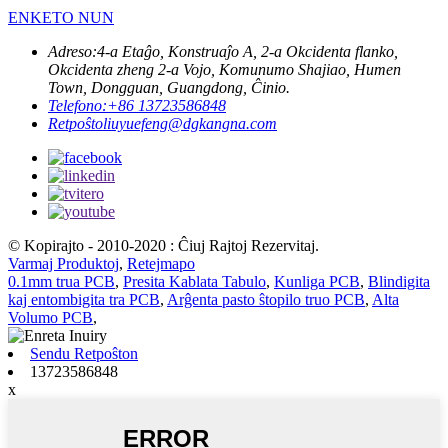
ENKETO NUN
Adreso:
4-a Etaĝo, Konstruaĵo A, 2-a Okcidenta flanko,
Okcidenta zheng 2-a Vojo, Komunumo Shajiao, Humen
Town, Dongguan, Guangdong, Ĉinio.
Telefono:
+86 13723586848
Retpoŝto
liuyuefeng@dgkangna.com
© Kopirajto - 2010-2020 : Ĉiuj Rajtoj Rezervitaj.
Varmaj Produktoj
,
Retejmapo
0.1mm trua PCB
,
Presita Kablata Tabulo
,
Kunliga PCB
,
Blindigita
kaj entombigita tra PCB
,
Arĝenta pasto ŝtopilo truo PCB
,
Alta
Volumo PCB
,
Sendu Retpoŝton
13723586848
x