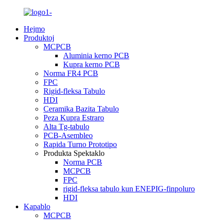
Hejmo
Produktoj
MCPCB
Aluminia kerno PCB
Kupra kerno PCB
Norma FR4 PCB
FPC
Rigid-fleksa Tabulo
HDI
Ceramika Bazita Tabulo
Peza Kupra Estraro
Alta Tg-tabulo
PCB-Asembleo
Rapida Turno Prototipo
Produkta Spektaklo
Norma PCB
MCPCB
FPC
rigid-fleksa tabulo kun ENEPIG-finpoluro
HDI
Kapablo
MCPCB