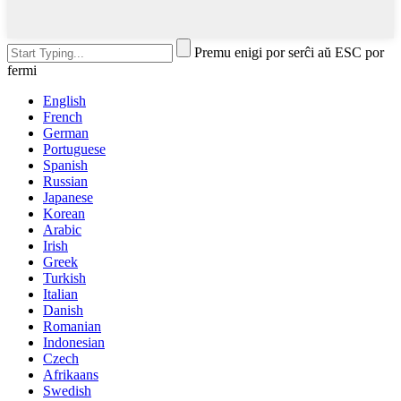
Premu enigi por serĉi aŭ ESC por
fermi
English
French
German
Portuguese
Spanish
Russian
Japanese
Korean
Arabic
Irish
Greek
Turkish
Italian
Danish
Romanian
Indonesian
Czech
Afrikaans
Swedish