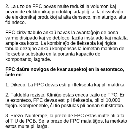
2. La uzo de FPC povas multe redukti la volumon kaj
pezon de elektronikaj produktoj, adaptiĝi al la disvolviĝo
de elektronikaj produktoj al alta denseco, miniaturigo, alta
fidindeco.
FPC-cirkvittabulo ankaŭ havas la avantaĝojn de bona
varmo disipado kaj veldebleco, facila instalado kaj malalta
ampleksa kosto. La kombinaĵo de fleksebla kaj rigida
tabulo-dezajno ankaŭ kompensas la iometan mankon de
fleksebla substrato en la portanta kapacito de
komponantoj iagrade.
FPC daŭre novigos de kvar aspektoj en la estonteco,
ĉefe en:
1. Dikeco. La FPC devas esti pli fleksebla kaj pli maldika;
2. Faldebla rezisto. Kliniĝo estas eneca trajto de FPC. En
la estonteco, FPC devas esti pli fleksebla, pli ol 10,000
fojojn. Kompreneble, ĉi tio postulas pli bonan substraton.
3. Prezo. Nuntempe, la prezo de FPC estas multe pli alta
ol TIU de PCB. Se la prezo de FPC malaltiĝos, la merkato
estos multe pli larĝa.