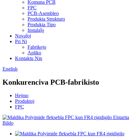
Komuna PCB
FPC
PCB-Asembleo
Produkta Strukturo
Produkta Tipo
Instalaĵo
Novaĵoj
Pri Ni
Fabrikejo
Apliko
Kontaktu Nin
English
Konkurenciva PCB-fabrikisto
Hejmo
Produktoj
FPC