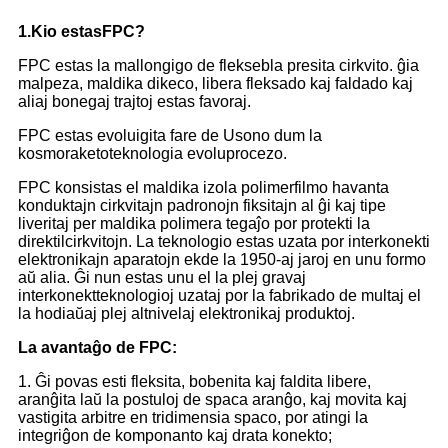
1.Kio estas
FPC
?
FPC estas la mallongigo de fleksebla presita cirkvito. ĝia
malpeza, maldika dikeco, libera fleksado kaj faldado kaj
aliaj bonegaj trajtoj estas favoraj.
FPC estas evoluigita fare de Usono dum la
kosmoraketoteknologia evoluprocezo.
FPC konsistas el maldika izola polimerfilmo havanta
konduktajn cirkvitajn padronojn fiksitajn al ĝi kaj tipe
liveritaj per maldika polimera tegaĵo por protekti la
direktilcirkvitojn. La teknologio estas uzata por interkonekti
elektronikajn aparatojn ekde la 1950-aj jaroj en unu formo
aŭ alia. Ĝi nun estas unu el la plej gravaj
interkonektteknologioj uzataj por la fabrikado de multaj el
la hodiaŭaj plej altnivelaj elektronikaj produktoj.
La avantaĝo de FPC:
1. Ĝi povas esti fleksita, bobenita kaj faldita libere,
aranĝita laŭ la postuloj de spaca aranĝo, kaj movita kaj
vastigita arbitre en tridimensia spaco, por atingi la
integriĝon de komponanto kaj drata konekto;