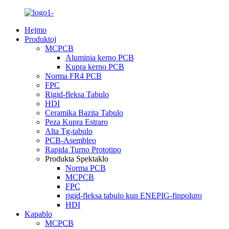
Hejmo
Produktoj
MCPCB
Aluminia kerno PCB
Kupra kerno PCB
Norma FR4 PCB
FPC
Rigid-fleksa Tabulo
HDI
Ceramika Bazita Tabulo
Peza Kupra Estraro
Alta Tg-tabulo
PCB-Asembleo
Rapida Turno Prototipo
Produkta Spektaklo
Norma PCB
MCPCB
FPC
rigid-fleksa tabulo kun ENEPIG-finpoluro
HDI
Kapablo
MCPCB