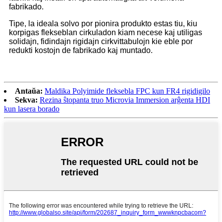
fabrikado.
Tipe, la ideala solvo por pionira produkto estas tiu, kiu
korpigas flekseblan cirkuladon kiam necese kaj utiligas
solidajn, fidindajn rigidajn cirkvittabulojn kie eble por
redukti kostojn de fabrikado kaj muntado.
Antaŭa:
Maldika Polyimide fleksebla FPC kun FR4 rigidigilo
Sekva:
Rezina ŝtopanta truo Microvia Immersion arĝenta HDI
kun lasera borado