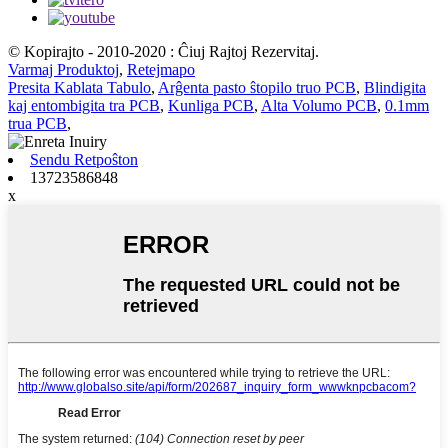
© Kopirajto - 2010-2020 : Ĉiuj Rajtoj Rezervitaj.
Varmaj Produktoj
,
Retejmapo
Presita Kablata Tabulo
,
Arĝenta pasto ŝtopilo truo PCB
,
Blindigita
kaj entombigita tra PCB
,
Kunliga PCB
,
Alta Volumo PCB
,
0.1mm
trua PCB
,
Sendu Retpoŝton
13723586848
x