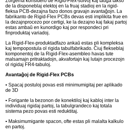
Zorgema konsidero de Rigid-Flex-solvoj kaj taŭga takso
de la disponeblaj elektoj en la fruaj stadioj en la rigid-
fleksa PCB-dezajna fazo donos gravajn avantaĝojn. La
fabrikanto de Rigid-Flex PCBs devas esti implikita frue en
la dezajnprocezo por certigi, ke la dezajno kaj fakaj partoj
estas ambaŭ en kunordigo kaj por respondeci pri
finproduktaj variadoj.
La Rigid-Flex-produktadfazo ankaŭ estas pli kompleksa
kaj tempopostula ol rigida tabulfabrikado. Ĉiuj flekseblaj
komponentoj de la Rigid-Flex-asembleo havas tute
malsamajn pritraktadojn, akvafortajn kaj lutajn procezojn
ol rigidaj FR4-tabuloj.
Avantaĝoj de Rigid-Flex PCBs
• Spacaj postuloj povas esti minimumigitaj per aplikado
de 3D
• Forigante la bezonon de konektiloj kaj kabloj inter la
individuaj rigidaj partoj, la tabulgrandeco kaj totala
sistema pezo povas esti reduktitaj.
• Maksimumigante spacon, ofte estas pli malalta kalkulo
en partoj.