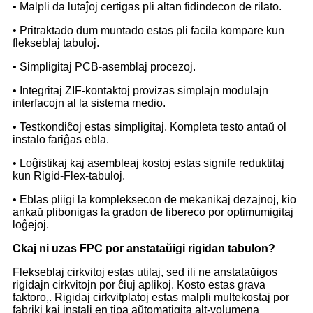
• Malpli da lutaĵoj certigas pli altan fidindecon de rilato.
• Pritraktado dum muntado estas pli facila kompare kun
flekseblaj tabuloj.
• Simpligitaj PCB-asemblaj procezoj.
• Integritaj ZIF-kontaktoj provizas simplajn modulajn
interfacojn al la sistema medio.
• Testkondiĉoj estas simpligitaj. Kompleta testo antaŭ ol
instalo fariĝas ebla.
• Loĝistikaj kaj asembleaj kostoj estas signife reduktitaj
kun Rigid-Flex-tabuloj.
• Eblas pliigi la kompleksecon de mekanikaj dezajnoj, kio
ankaŭ plibonigas la gradon de libereco por optimumigitaj
loĝejoj.
C
kaj ni uzas FPC por anstataŭigi rigidan tabulon
?
Flekseblaj cirkvitoj estas utilaj, sed ili ne anstataŭigos
rigidajn cirkvitojn por ĉiuj aplikoj. Kosto estas grava
faktoro,. Rigidaj cirkvitplatoj estas malpli multekostaj por
fabriki kaj instali en tipa aŭtomatigita alt-volumena