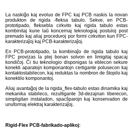
La naskiĝo kaj evoluo de FPC kaj PCB naskis la novan
produkton de rigida -fleksa tabulo. Sekve, en PCB-
prototipado, fleksebla cirkvito kaj rigida tabulo estas
kombinitaj kune laŭ koncernaj teknologiaj postuloj post
premado kaj aliaj proceduroj por formi cirkviton kun FPC-
karakterizaĵoj kaj PCB-karakterizaĵoj.
En PCB-prototipado, la kombinaĵo de rigida tabulo kaj
FPC provizas la plej bonan solvon en limigitaj spacaj
kondiĉoj. Ĉi tiu teknologio disponigas la eblecon sekure
konekti aparatojn komponantojn certigante polusecon kaj
kontaktostabilecon, kaj reduktas la nombron de ŝtopilo kaj
konektilo komponantoj.
Aliaj avantaĝoj de la rigida_flex-tabulo estas dinamika kaj
mekanika stabileco, rezultigante 3d-dezajnan liberecon,
simpligitan instaladon, spacŝparojn kaj konservadon de
unuformaj elektraj karakterizaĵoj.
Rigid-Flex PCB-fabrikado-aplikoj: