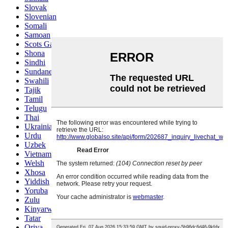
Slovak
Slovenian
Somali
Samoan
Scots Gaelic
Shona
Sindhi
Sundanese
Swahili
Tajik
Tamil
Telugu
Thai
Ukrainian
Urdu
Uzbek
Vietnamese
Welsh
Xhosa
Yiddish
Yoruba
Zulu
Kinyarwanda
Tatar
Oriya