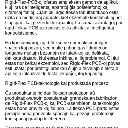
Rigid-Flex-PCB-oj ofertas ampleksan gamon da aplikoj,
kiuj iras de inteligentaj aparatoj ĝis poŝtelefonoj kaj
ciferecaj fotiloj. Ĉiam pli, rigid-fleksa tabulfabrikado estis
uzita en medicinaj aparatoj kiel ekzemple korstimuliloj por
siaj spac- kaj pezreduktokapabloj. La samaj avantaĝoj por
rigid-fleksa PCB-uzo povas esti aplikitaj al inteligentaj
kontrolsistemoj.
En konsumvaroj, rigid-flekso ne nur maksimumigas
spacon kaj pezon, sed multe plibonigas fidindecon,
forigante multajn bezonojn de lutartikoj kaj delikata,
delikata drataro, kiuj estas inklinaj al ligproblemoj. Ĉi tiuj
estas nur kelkaj ekzemploj, sed Rigid-Flex PCB-oj povas
esti uzataj por profitigi preskaŭ ĉiujn altnivelajn elektrajn
aplikojn inkluzive de testaj ekipaĵoj, iloj kaj aŭtoj.
Rigid-Flex PCB-teknologio kaj produktada procezo:
Ĉu produktante rigidan fleksan prototipon aŭ
produktadkvantojn postulantajn grandskalan fabrikadon
de Rigid-Flex PCB-oj kaj PCB-asembleon, la teknologio
estas bone pruvita kaj fidinda. La fleksa PCB-parto estas
precipe bona por venki spacajn kaj pezajn problemojn
kun spacaj gradoj de libereco.