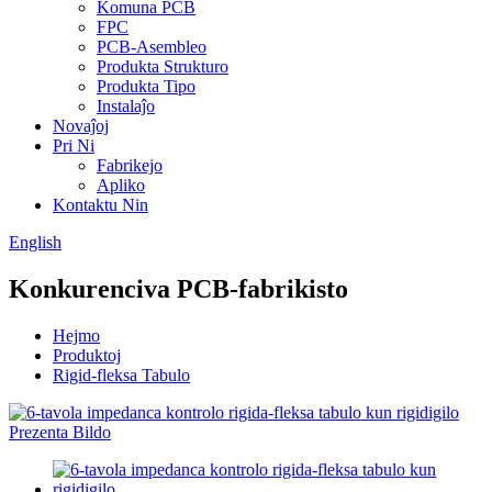
Komuna PCB
FPC
PCB-Asembleo
Produkta Strukturo
Produkta Tipo
Instalaĵo
Novaĵoj
Pri Ni
Fabrikejo
Apliko
Kontaktu Nin
English
Konkurenciva PCB-fabrikisto
Hejmo
Produktoj
Rigid-fleksa Tabulo