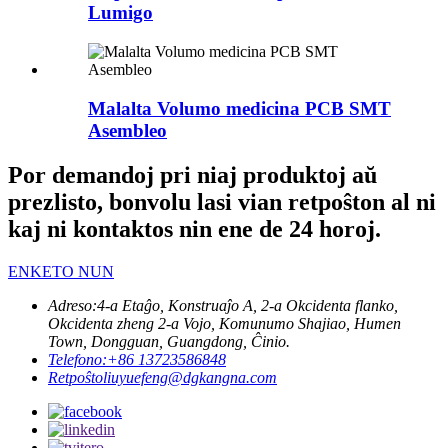
Lumigo
Malalta Volumo medicina PCB SMT
Asembleo
Por demandoj pri niaj produktoj aŭ
prezlisto, bonvolu lasi vian retpoŝton al ni
kaj ni kontaktos nin ene de 24 horoj.
ENKETO NUN
Adreso:
4-a Etaĝo, Konstruaĵo A, 2-a Okcidenta flanko,
Okcidenta zheng 2-a Vojo, Komunumo Shajiao, Humen
Town, Dongguan, Guangdong, Ĉinio.
Telefono:
+86 13723586848
Retpoŝto
liuyuefeng@dgkangna.com